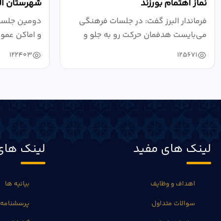
نماز اهتمام بورزند
شهرستان الب
فرماندار البرز گفت: در جلسات فرهنگی
دومین جلسه 
می‌بایست هدفمان حرکت رو به جلو و
و اماکن عمو
دستیابی...
۱۴۰۴ به...
122403
125671
لینک های مفید
لینک های
اهداف و وظایف
بیانیه ها
سوالات متداول
پرسشنامه 