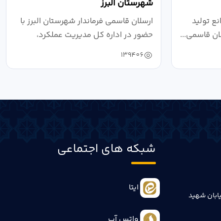
شهرستان البرز
ع تولید
ارسلان قاسمی فرماندار شهرستان البرز با
ان قاسمی...
حضور در اداره کل مدیریت عملکرد،
بازرسی...
139406
شبکه های اجتماعی
ایتا
ابان شهید
واتس آپ