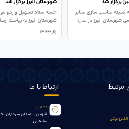
رز برگزار شد
شهرستان البرز برگزار شد
کمیته مناسب سازی معابر
جلسه ستاد تسهیل و رفع موان
می شهرستان البرز در سال
شهرستان البرز به ریاست ارسل
126222
 مرتبط
ارتباط با ما
نشانی:
قزوین - میدان سرداران-خی
الکترونیکی
سلیمانی