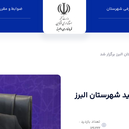
فی شهرستان
ضوابط و مقرر
ر شد - فرمانداری البرز
 البرز برگزار شد
د شهرستان البرز
تعداد بازدید :
126222