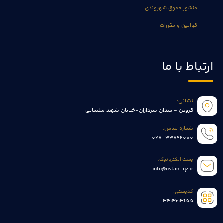
منشور حقوق شهروندی
قوانین و مقررات
ارتباط با ما
نشانی:
قزوین - میدان سرداران-خیابان شهید سلیمانی
شماره تماس:
028-33892000
پست الکترونیک:
info@ostan-qz.ir
کدپستی:
3414613155