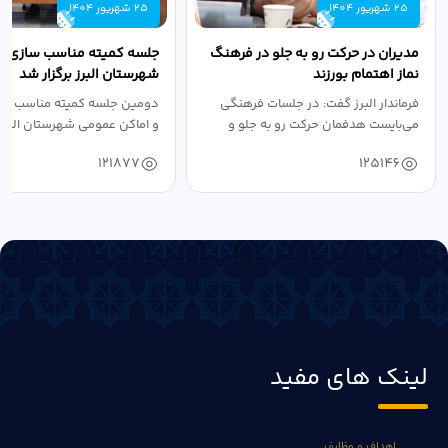
25 شهریور 1404
25 شهریور 1404
مدیران در حرکت رو به جلو در فرهنگ
جلسه کمیته مناسب سازی مع
نماز اهتمام بورزند
شهرستان البرز برگزار شد
فرماندار البرز گفت: در جلسات فرهنگی
دومین جلسه کمیته مناسب ساز
می‌بایست هدفمان حرکت رو به جلو و
و اماکن عمومی شهرستان البرز
دستیابی...
۱۴۰۴ به...
121877
125146
لینک های مفید
اهداف و وظایف