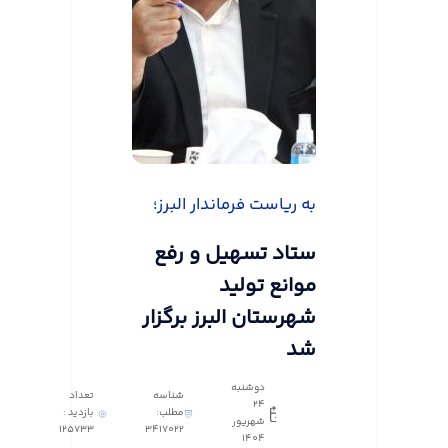
به ریاست فرماندار البرز؛
ستاد تسهیل و رفع
موانع تولید
شهرستان البرز برگزار
شد
دوشنبه
شناسه
تعداد
24
مطلب:
بازدید :
شهریور
125733
3417022
1404