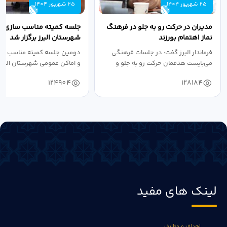
25 شهریور 1404
25 شهریور 1404
مدیران در حرکت رو به جلو در فرهنگ
جلسه کمیته مناسب سازی مع
نماز اهتمام بورزند
شهرستان البرز برگزار شد
فرماندار البرز گفت: در جلسات فرهنگی
دومین جلسه کمیته مناسب ساز
می‌بایست هدفمان حرکت رو به جلو و
و اماکن عمومی شهرستان البرز
دستیابی...
۱۴۰۴ به...
124904
128184
لینک های مفید
اهداف و وظایف