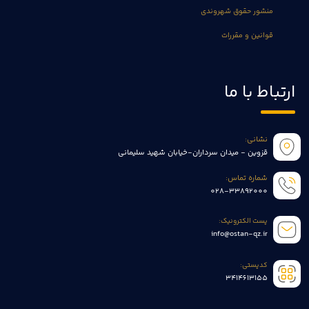
منشور حقوق شهروندی
قوانین و مقررات
ارتباط با ما
نشانی:
قزوین - میدان سرداران-خیابان شهید سلیمانی
شماره تماس:
028-33892000
پست الکترونیک:
info@ostan-qz.ir
کدپستی:
3414613155