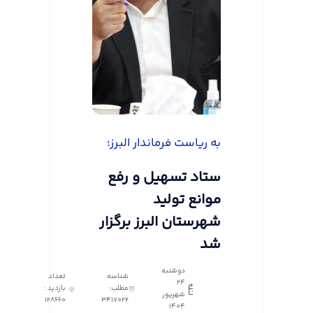
به ریاست فرماندار البرز؛
ستاد تسهیل و رفع
موانع تولید
شهرستان البرز برگزار
شد
دوشنبه
شناسه
تعداد
24
مطلب:
بازدید :
شهریور
128660
3417022
1404