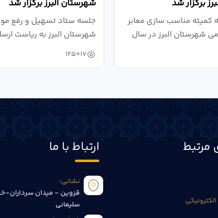
رز برگزار شد
شهرستان البرز برگزار شد
کمیته مناسب سازی معابر
جلسه ستاد تسهیل و رفع موان
می شهرستان البرز در سال
شهرستان البرز به ریاست ارسل
125017
 مرتبط
ارتباط با ما
نشانی:
قزوین - میدان سرداران-خی
الکترونیکی
سلیمانی