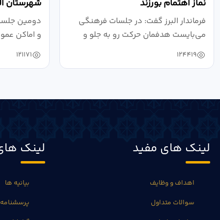
نماز اهتمام بورزند
شهرستان الب
فرماندار البرز گفت: در جلسات فرهنگی
دومین جلسه 
می‌بایست هدفمان حرکت رو به جلو و
و اماکن عمو
دستیابی...
۱۴۰۴ به...
121171
124419
لینک های مفید
لینک های
اهداف و وظایف
بیانیه ها
سوالات متداول
پرسشنامه 