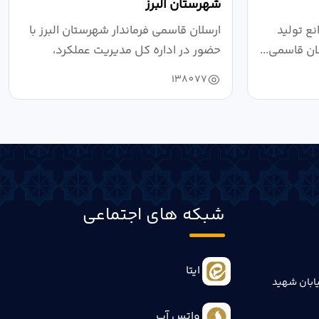
شهرستان البرز
ع تولید
ارسلان قاسمی فرماندار شهرستان البرز با
ان قاسمی...
حضور در اداره کل مدیریت عملکرد،
بازرسی...
138077
شبکه های اجتماعی
ایتا
ابان شهید
واتس آپ