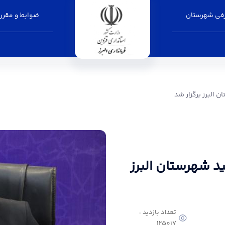
فی شهرستان
ضوابط و مقرر
ر شد - فرمانداری البرز
 البرز برگزار شد
د شهرستان البرز
تعداد بازدید :
125017