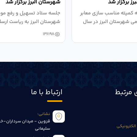
رز برگزار شد
شهرستان البرز برگزار شد
کمیته مناسب سازی معابر
جلسه ستاد تسهیل و رفع موان
می شهرستان البرز در سال
شهرستان البرز به ریاست ارسل
126198
 مرتبط
ارتباط با ما
نشانی:
قزوین - میدان سرداران-خی
الکترونیکی
سلیمانی