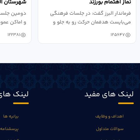
نماز اهتمام بورزند
شهرستان الب
فرماندار البرز گفت: در جلسات فرهنگی
دومین جلسه 
می‌بایست هدفمان حرکت رو به جلو و
و اماکن عمو
دستیابی...
۱۴۰۴ به...
122381
125647
لینک های مفید
لینک های
اهداف و وظایف
بیانیه ها
سوالات متداول
پرسشنامه 