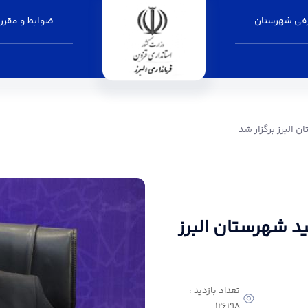
فی شهرستان
ضوابط و مقرر
ر شد - فرمانداری البرز
 البرز برگزار شد
د شهرستان البرز
تعداد بازدید :
126198