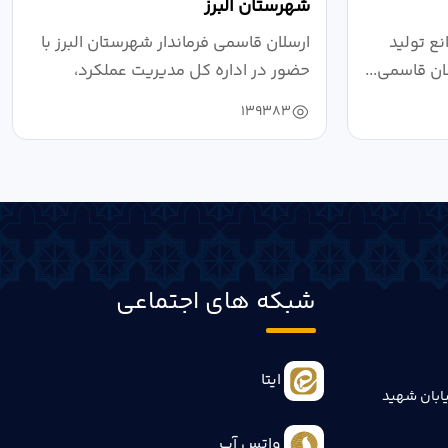
شهرستان البرز
ع تولید
ارسلان قاسمی فرماندار شهرستان البرز با
ان قاسمی...
حضور در اداره کل مدیریت عملکرد،
بازرسی...
139383
شبکه های اجتماعی
ایتا
ابان شهید
واتس آپ