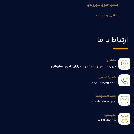
منشور حقوق شهروندی
قوانین و مقررات
ارتباط با ما
نشانی:
قزوین - میدان سرداران-خیابان شهید سلیمانی
شماره تماس:
028-33892000
پست الکترونیک:
info@ostan-qz.ir
کدپستی:
3414613155