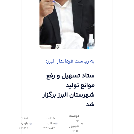
به ریاست فرماندار البرز؛
ستاد تسهیل و رفع
موانع تولید
شهرستان البرز برگزار
شد
دوشنبه
شناسه
تعداد
24
مطلب:
بازدید :
شهریور
124869
3417022
1404