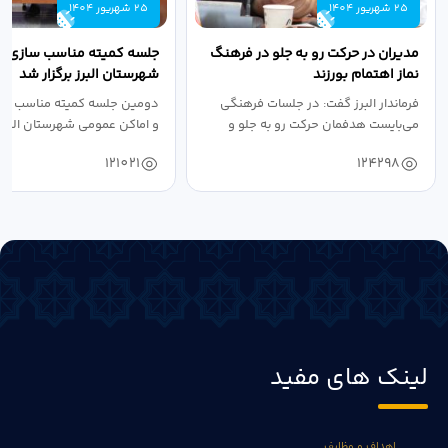
25 شهریور 1404
25 شهریور 1404
مدیران در حرکت رو به جلو در فرهنگ
جلسه کمیته مناسب سازی مع
نماز اهتمام بورزند
شهرستان البرز برگزار شد
فرماندار البرز گفت: در جلسات فرهنگی
دومین جلسه کمیته مناسب ساز
می‌بایست هدفمان حرکت رو به جلو و
و اماکن عمومی شهرستان البرز
دستیابی...
۱۴۰۴ به...
121021
124298
لینک های مفید
اهداف و وظایف