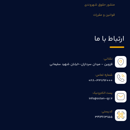
منشور حقوق شهروندی
قوانین و مقررات
ارتباط با ما
نشانی:
قزوین - میدان سرداران-خیابان شهید سلیمانی
شماره تماس:
028-33892000
پست الکترونیک:
info@ostan-qz.ir
کدپستی:
3414613155