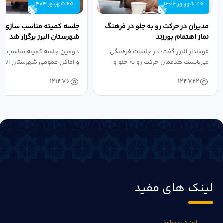
25 شهریور 1404
25 شهریور 1404
مدیران در حرکت رو به جلو در فرهنگ
جلسه کمیته مناسب سازی مع
نماز اهتمام بورزند
شهرستان البرز برگزار شد
فرماندار البرز گفت: در جلسات فرهنگی
دومین جلسه کمیته مناسب ساز
می‌بایست هدفمان حرکت رو به جلو و
و اماکن عمومی شهرستان البرز
دستیابی...
۱۴۰۴ به...
121476
124722
لینک های مفید
اهداف و وظایف