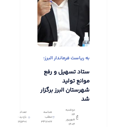
به ریاست فرماندار البرز؛
ستاد تسهیل و رفع
موانع تولید
شهرستان البرز برگزار
شد
دوشنبه
شناسه
تعداد
24
مطلب:
بازدید :
شهریور
125301
3417022
1404