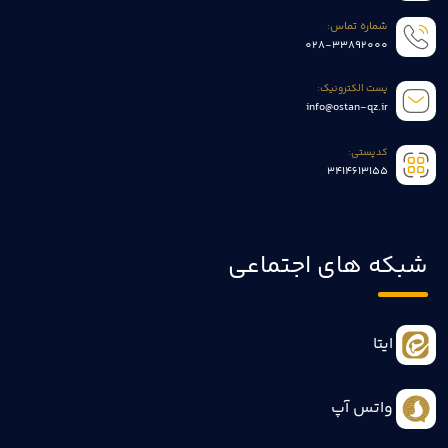
شماره تماس:
028-33892000
پست الکترونیک:
info@ostan-qz.ir
کدپستی:
3414613155
شبکه های اجتماعی
ایتا
واتس آپ