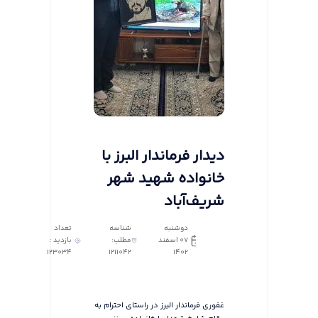
دیدار فرماندار البرز با
خانواده شهید شهر
شریف‌آباد
دوشنبه
شناسه
تعداد
07 اسفند
مطلب:
بازدید :
123034
1211042
1402
غفوری فرماندار البرز در راستای احترام به