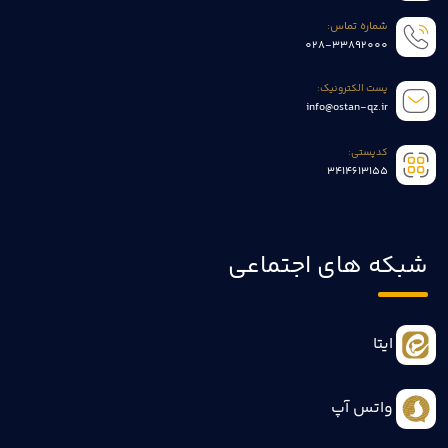
شماره تماس:
028-33892000
پست الکترونیک:
info@ostan-qz.ir
کدپستی:
3414613155
شبکه های اجتماعی
ایتا
واتس آپ