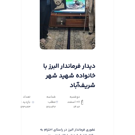
دیدار فرماندار البرز با
خانواده شهید شهر
شریف‌آباد
دوشنبه
شناسه
تعداد
07 اسفند
مطلب:
بازدید :
123023
1211042
1402
غفوری فرماندار البرز در راستای احترام به