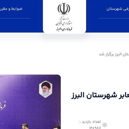
فی شهرستان
ضوابط و مقرر
ر شد - فرمانداری البرز
 البرز برگزار شد
ر شهرستان البرز
تعداد بازدید :
120987