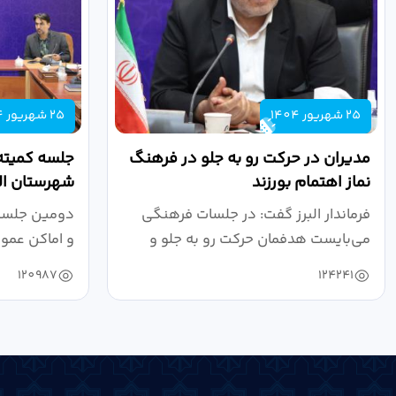
25 شهریور 1404
25 شهریور 1404
مدیران در حرکت رو به جلو در فرهنگ
جلسه کمیته
نماز اهتمام بورزند
شهرستان الب
فرماندار البرز گفت: در جلسات فرهنگی
دومین جلسه 
می‌بایست هدفمان حرکت رو به جلو و
و اماکن عمو
دستیابی...
۱۴۰۴ به...
120987
124241