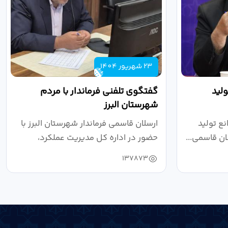
23 شهریور 1404
لید
گفتگوی تلفنی فرماندار با مردم
شهرستان البرز
ع تولید
ارسلان قاسمی فرماندار شهرستان البرز با
ان قاسمی...
حضور در اداره کل مدیریت عملکرد،
بازرسی...
137873