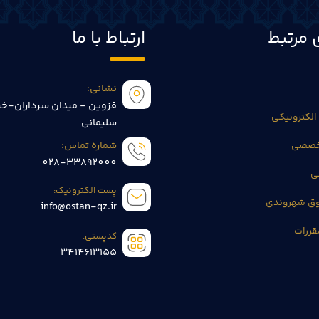
 مرتبط
ارتباط با ما
نشانی:
قزوین - میدان سرداران-خی
الکترونیکی
سلیمانی
تخصصی
شماره تماس:
028-33892000
ی
پست الکترونیک:
وق شهروندی
info@ostan-qz.ir
قررات
کدپستی:
3414613155