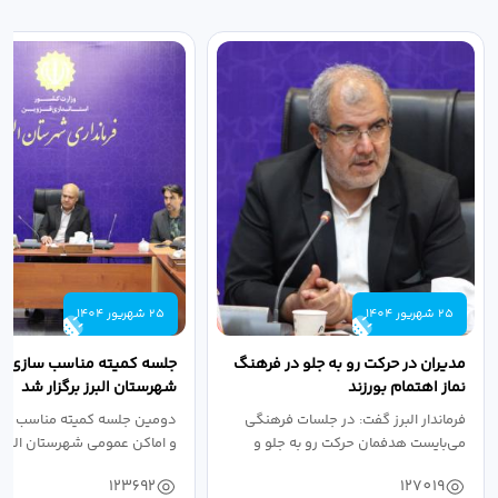
25 شهریور 1404
25 شهریور 1404
مدیران در حرکت رو به جلو در فرهنگ
جلسه کمیته مناسب سازی مع
نماز اهتمام بورزند
شهرستان البرز برگزار شد
فرماندار البرز گفت: در جلسات فرهنگی
دومین جلسه کمیته مناسب ساز
می‌بایست هدفمان حرکت رو به جلو و
و اماکن عمومی شهرستان البرز
دستیابی...
۱۴۰۴ به...
123692
127019