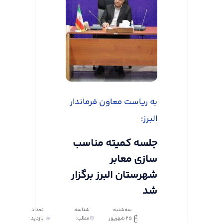
به ریاست معاون فرماندار
البرز؛
جلسه کمیته مناسب
سازی معابر
شهرستان البرز برگزار
شد
سه‌شنبه
شناسه
تعداد
25 شهریور
مطلب:
بازدید :