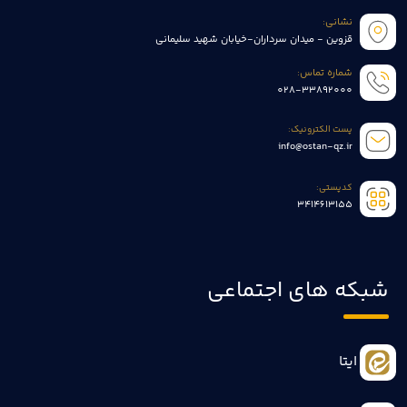
نشانی:
قزوین - میدان سرداران-خیابان شهید سلیمانی
شماره تماس:
028-33892000
پست الکترونیک:
info@ostan-qz.ir
کدپستی:
3414613155
شبکه های اجتماعی
ایتا