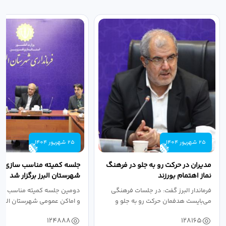
25 شهریور 1404
25 شهریور 1404
مدیران در حرکت رو به جلو در فرهنگ
جلسه کمیته مناسب سازی مع
نماز اهتمام بورزند
شهرستان البرز برگزار شد
فرماندار البرز گفت: در جلسات فرهنگی
دومین جلسه کمیته مناسب ساز
می‌بایست هدفمان حرکت رو به جلو و
و اماکن عمومی شهرستان البرز
دستیابی...
۱۴۰۴ به...
124888
128165