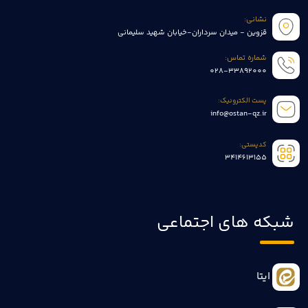
نشانی:
قزوین - میدان سرداران-خیابان شهید سلیمانی
شماره تماس:
028-33892000
پست الکترونیک:
info@ostan-qz.ir
کدپستی:
3414613155
شبکه های اجتماعی
ایتا