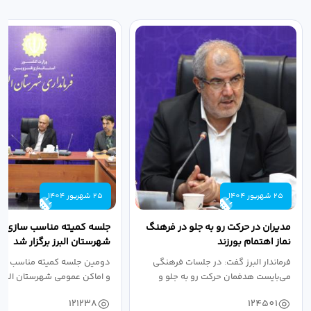
25 شهریور 1404
25 شهریور 1404
مدیران در حرکت رو به جلو در فرهنگ
جلسه کمیته مناسب سازی مع
نماز اهتمام بورزند
شهرستان البرز برگزار شد
فرماندار البرز گفت: در جلسات فرهنگی
دومین جلسه کمیته مناسب ساز
می‌بایست هدفمان حرکت رو به جلو و
و اماکن عمومی شهرستان البرز
دستیابی...
۱۴۰۴ به...
121238
124501