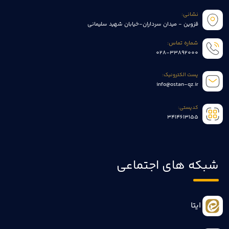
نشانی:
قزوین - میدان سرداران-خیابان شهید سلیمانی
شماره تماس:
028-33892000
پست الکترونیک:
info@ostan-qz.ir
کدپستی:
3414613155
شبکه های اجتماعی
ایتا