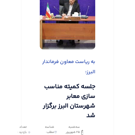
به ریاست معاون فرماندار
البرز؛
جلسه کمیته مناسب
سازی معابر
شهرستان البرز برگزار
شد
سه‌شنبه
شناسه
تعداد
25 شهریور
مطلب:
بازدید :