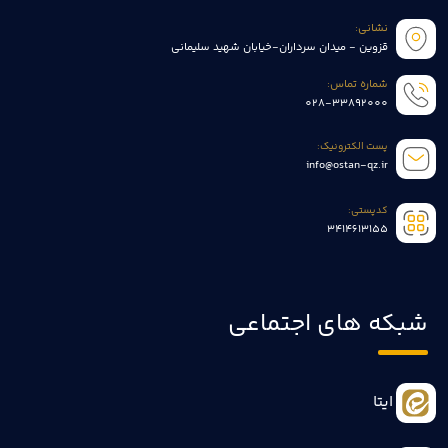
نشانی:
قزوین - میدان سرداران-خیابان شهید سلیمانی
شماره تماس:
028-33892000
پست الکترونیک:
info@ostan-qz.ir
کدپستی:
3414613155
شبکه های اجتماعی
ایتا