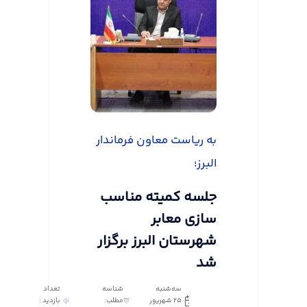
به ریاست معاون فرماندار
البرز؛
جلسه کمیته مناسب
سازی معابر
شهرستان البرز برگزار
شد
سه‌شنبه
شناسه
تعداد
25 شهریور
مطلب:
بازدید :