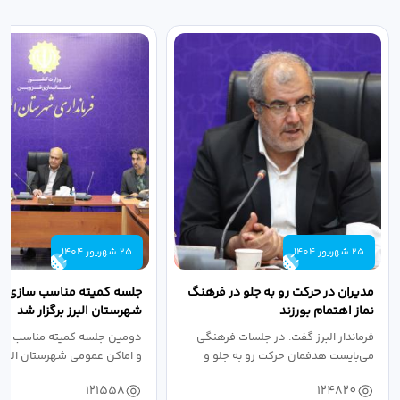
25 شهریور 1404
25 شهریور 1404
مدیران در حرکت رو به جلو در فرهنگ
جلسه کمیته مناسب سازی مع
نماز اهتمام بورزند
شهرستان البرز برگزار شد
فرماندار البرز گفت: در جلسات فرهنگی
دومین جلسه کمیته مناسب ساز
می‌بایست هدفمان حرکت رو به جلو و
و اماکن عمومی شهرستان البرز
دستیابی...
۱۴۰۴ به...
121558
124820