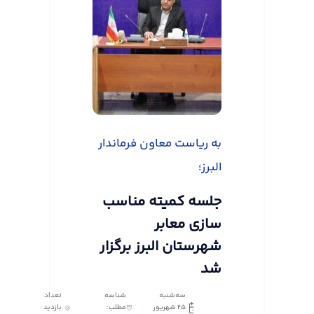
به ریاست معاون فرماندار
البرز؛
جلسه کمیته مناسب
سازی معابر
شهرستان البرز برگزار
شد
سه‌شنبه
شناسه
تعداد
25 شهریور
مطلب:
بازدید :