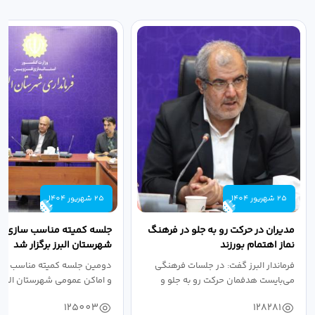
25 شهریور 1404
25 شهریور 1404
مدیران در حرکت رو به جلو در فرهنگ
جلسه کمیته مناسب سازی مع
نماز اهتمام بورزند
شهرستان البرز برگزار شد
فرماندار البرز گفت: در جلسات فرهنگی
دومین جلسه کمیته مناسب ساز
می‌بایست هدفمان حرکت رو به جلو و
و اماکن عمومی شهرستان البرز
دستیابی...
۱۴۰۴ به...
125003
128281