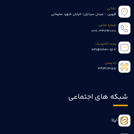
نشانی:
قزوین - میدان سرداران-خیابان شهید سلیمانی
شماره تماس:
028-33892000
پست الکترونیک:
info@ostan-qz.ir
کدپستی:
3414613155
شبکه های اجتماعی
ایتا