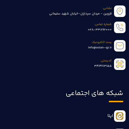
نشانی:
قزوین - میدان سرداران-خیابان شهید سلیمانی
شماره تماس:
028-33892000
پست الکترونیک:
info@ostan-qz.ir
کدپستی:
3414613155
شبکه های اجتماعی
ایتا