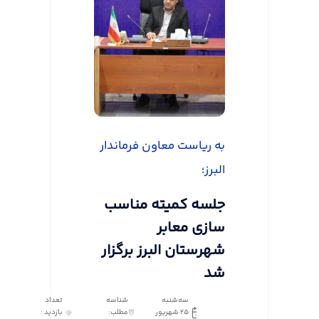
به ریاست معاون فرماندار
البرز؛
جلسه کمیته مناسب
سازی معابر
شهرستان البرز برگزار
شد
سه‌شنبه
شناسه
تعداد
25 شهریور
مطلب:
بازدید :