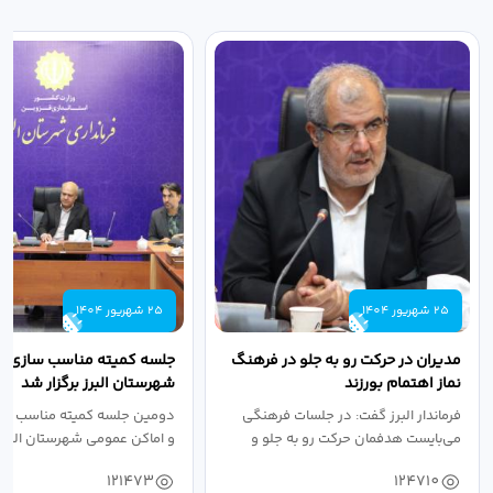
25 شهریور 1404
25 شهریور 1404
مدیران در حرکت رو به جلو در فرهنگ
جلسه کمیته مناسب سازی مع
نماز اهتمام بورزند
شهرستان البرز برگزار شد
فرماندار البرز گفت: در جلسات فرهنگی
دومین جلسه کمیته مناسب ساز
می‌بایست هدفمان حرکت رو به جلو و
و اماکن عمومی شهرستان البرز
دستیابی...
۱۴۰۴ به...
121473
124710