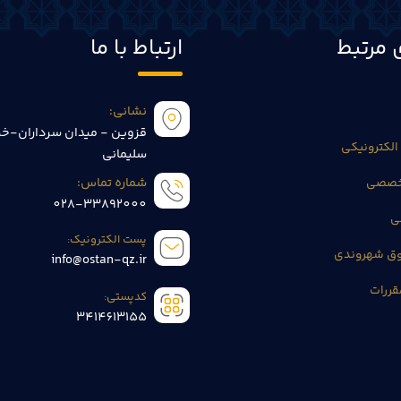
 مرتبط
ارتباط با ما
نشانی:
قزوین - میدان سرداران-خی
الکترونیکی
سلیمانی
تخصصی
شماره تماس:
028-33892000
ی
پست الکترونیک:
وق شهروندی
info@ostan-qz.ir
قررات
کدپستی:
3414613155