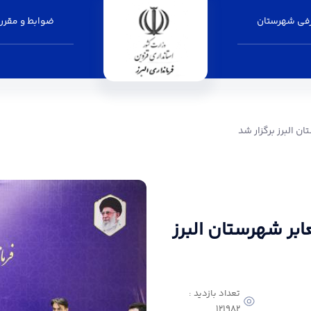
فی شهرستان
ضوابط و مقرر
ر شد - فرمانداری البرز
 البرز برگزار شد
ر شهرستان البرز
تعداد بازدید :
121982