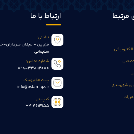
 مرتبط
ارتباط با ما
نشانی:
قزوین - میدان سرداران-خی
الکترونیکی
سلیمانی
تخصصی
شماره تماس:
028-33892000
ی
پست الکترونیک:
وق شهروندی
info@ostan-qz.ir
قررات
کدپستی:
3414613155