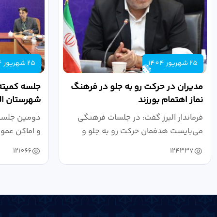
25 شهریور 1404
25 شهریور 1404
مدیران در حرکت رو به جلو در فرهنگ
جلسه کمیته
نماز اهتمام بورزند
شهرستان الب
فرماندار البرز گفت: در جلسات فرهنگی
دومین جلسه 
می‌بایست هدفمان حرکت رو به جلو و
و اماکن عمو
دستیابی...
۱۴۰۴ به...
121066
124337