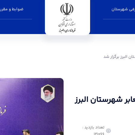
فی شهرستان
ضوابط و مقرر
ر شد - فرمانداری البرز
 البرز برگزار شد
ر شهرستان البرز
تعداد بازدید :
121066