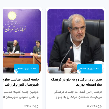
25 شهریور 1404
25 شهریور 1404
مدیران در حرکت رو به جلو در فرهنگ
جلسه کمیته مناسب سازی مع
نماز اهتمام بورزند
شهرستان البرز برگزار شد
فرماندار البرز گفت: در جلسات فرهنگی
دومین جلسه کمیته مناسب ساز
می‌بایست هدفمان حرکت رو به جلو و
و اماکن عمومی شهرستان البرز
دستیابی...
۱۴۰۴ به...
124012
127318