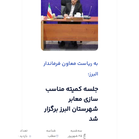
به ریاست معاون فرماندار
البرز؛
جلسه کمیته مناسب
سازی معابر
شهرستان البرز برگزار
شد
سه‌شنبه
شناسه
تعداد
25 شهریور
مطلب:
بازدید :