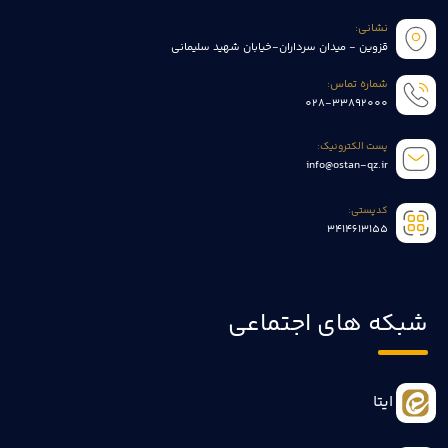
نشانی:
قزوین - میدان سرداران-خیابان شهید سلیمانی
شماره تماس:
028-33892000
پست الکترونیک:
info@ostan-qz.ir
کدپستی:
3414613155
شبکه های اجتماعی
ایتا