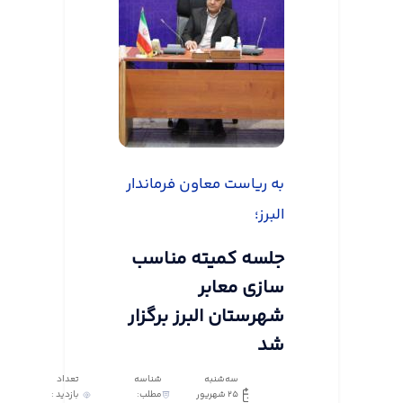
به ریاست معاون فرماندار
البرز؛
جلسه کمیته مناسب
سازی معابر
شهرستان البرز برگزار
شد
سه‌شنبه
شناسه
تعداد
25 شهریور
مطلب:
بازدید :