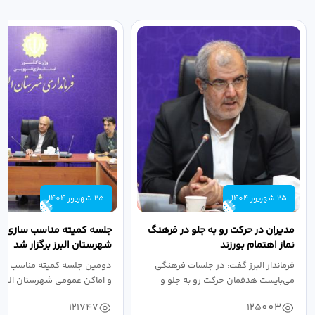
25 شهریور 1404
25 شهریور 1404
مدیران در حرکت رو به جلو در فرهنگ
جلسه کمیته مناسب سازی مع
نماز اهتمام بورزند
شهرستان البرز برگزار شد
فرماندار البرز گفت: در جلسات فرهنگی
دومین جلسه کمیته مناسب ساز
می‌بایست هدفمان حرکت رو به جلو و
و اماکن عمومی شهرستان البرز
دستیابی...
۱۴۰۴ به...
121747
125003