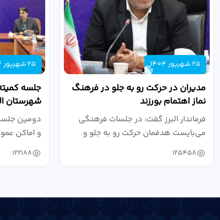
25 شهریور 1404
25 شهریور 1404
مدیران در حرکت رو به جلو در فرهنگ
جلسه کمیته
نماز اهتمام بورزند
شهرستان الب
فرماندار البرز گفت: در جلسات فرهنگی
دومین جلسه 
می‌بایست هدفمان حرکت رو به جلو و
و اماکن عمو
دستیابی...
۱۴۰۴ به...
122188
125458