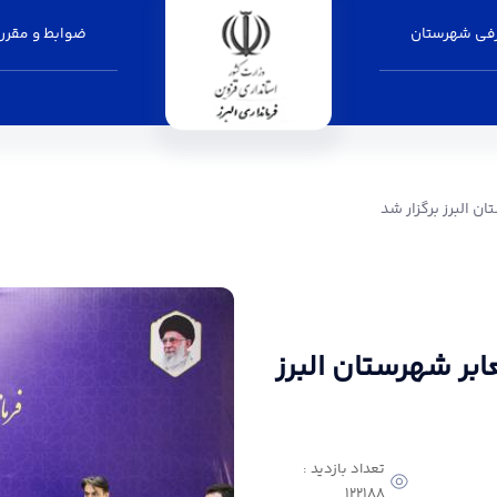
فی شهرستان
ضوابط و مقرر
ر شد - فرمانداری البرز
 البرز برگزار شد
ر شهرستان البرز
تعداد بازدید :
122188