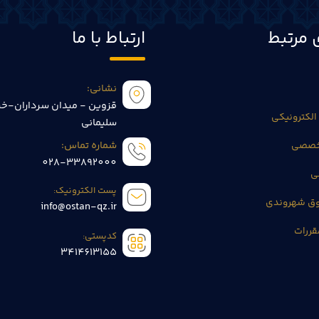
 مرتبط
ارتباط با ما
نشانی:
قزوین - میدان سرداران-خی
الکترونیکی
سلیمانی
تخصصی
شماره تماس:
028-33892000
ی
پست الکترونیک:
وق شهروندی
info@ostan-qz.ir
قررات
کدپستی:
3414613155