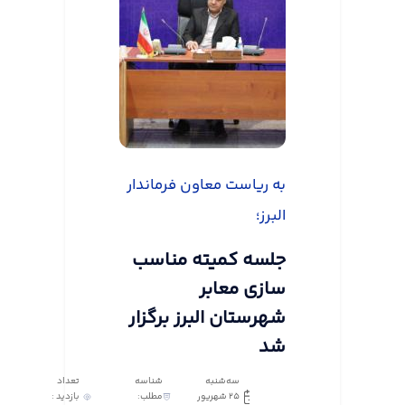
به ریاست معاون فرماندار
البرز؛
جلسه کمیته مناسب
سازی معابر
شهرستان البرز برگزار
شد
سه‌شنبه
شناسه
تعداد
25 شهریور
مطلب:
بازدید :