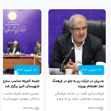
25 شهریور 1404
25 شهریور 1404
مدیران در حرکت رو به جلو در فرهنگ
جلسه کمیته مناسب سازی مع
نماز اهتمام بورزند
شهرستان البرز برگزار شد
فرماندار البرز گفت: در جلسات فرهنگی
دومین جلسه کمیته مناسب ساز
می‌بایست هدفمان حرکت رو به جلو و
و اماکن عمومی شهرستان البرز
دستیابی...
۱۴۰۴ به...
120780
124009