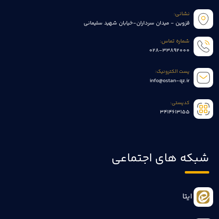
نشانی:
قزوین - میدان سرداران-خیابان شهید سلیمانی
شماره تماس:
028-33892000
پست الکترونیک:
info@ostan-qz.ir
کدپستی:
3414613155
شبکه های اجتماعی
ایتا