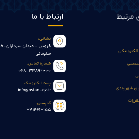
 مرتبط
ارتباط با ما
نشانی:
قزوین - میدان سرداران-خی
الکترونیکی
سلیمانی
تخصصی
شماره تماس:
028-33892000
ی
پست الکترونیک:
وق شهروندی
info@ostan-qz.ir
قررات
کدپستی:
3414613155