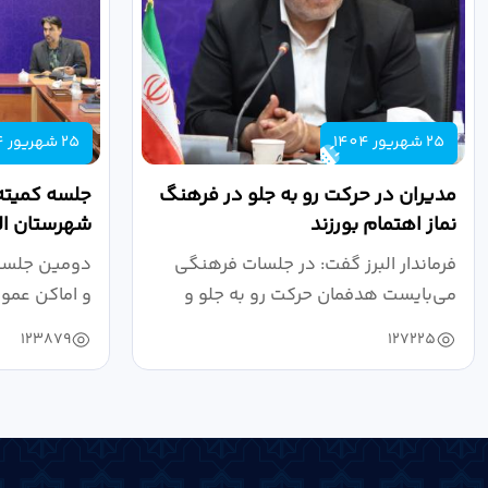
25 شهریور 1404
25 شهریور 1404
مدیران در حرکت رو به جلو در فرهنگ
جلسه کمیته
نماز اهتمام بورزند
شهرستان الب
فرماندار البرز گفت: در جلسات فرهنگی
دومین جلسه 
می‌بایست هدفمان حرکت رو به جلو و
و اماکن عمو
دستیابی...
۱۴۰۴ به...
123879
127225