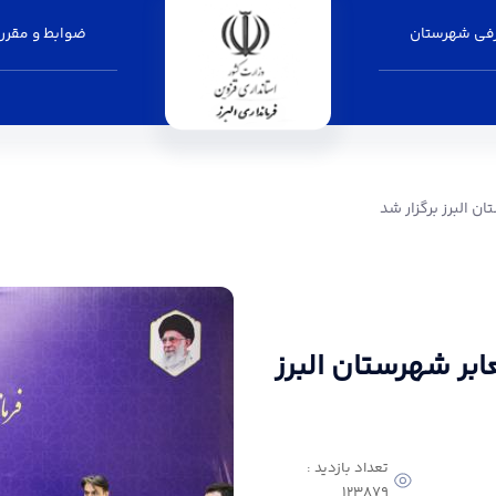
فی شهرستان
ضوابط و مقرر
ر شد - فرمانداری البرز
 البرز برگزار شد
ر شهرستان البرز
تعداد بازدید :
123879