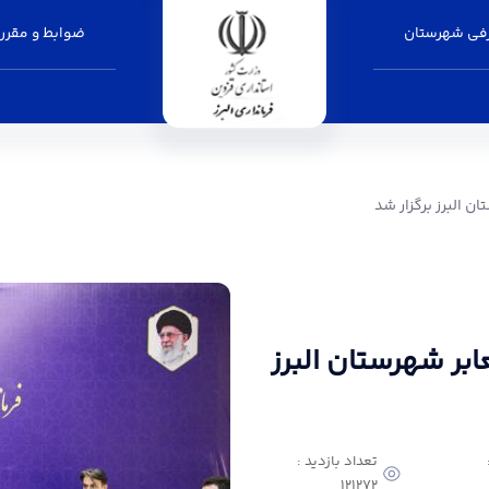
فی شهرستان
ضوابط و مقرر
ر شد - فرمانداری البرز
 البرز برگزار شد
ر شهرستان البرز
تعداد بازدید :
121272