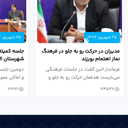
25 شهریور 1404
25 شهریور 1404
مدیران در حرکت رو به جلو در فرهنگ
جلسه کمیته
نماز اهتمام بورزند
شهرستان الب
فرماندار البرز گفت: در جلسات فرهنگی
دومین جلسه 
می‌بایست هدفمان حرکت رو به جلو و
و اماکن عمو
دستیابی...
۱۴۰۴ به...
121272
124537