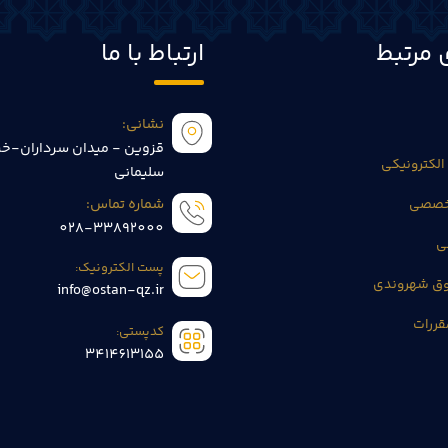
 مرتبط
ارتباط با ما
نشانی:
قزوین - میدان سرداران-خی
الکترونیکی
سلیمانی
تخصصی
شماره تماس:
028-33892000
ی
پست الکترونیک:
وق شهروندی
info@ostan-qz.ir
قررات
کدپستی:
3414613155