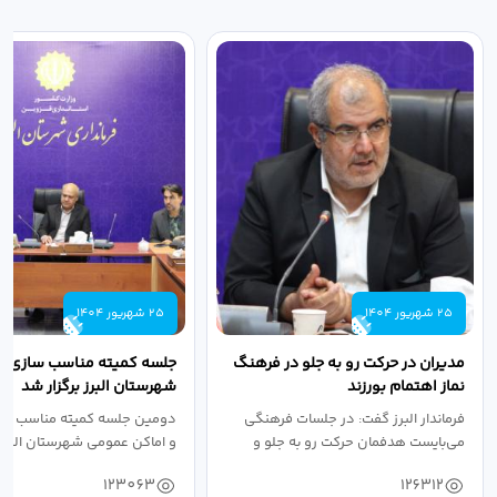
25 شهریور 1404
25 شهریور 1404
مدیران در حرکت رو به جلو در فرهنگ
جلسه کمیته مناسب سازی مع
نماز اهتمام بورزند
شهرستان البرز برگزار شد
فرماندار البرز گفت: در جلسات فرهنگی
دومین جلسه کمیته مناسب ساز
می‌بایست هدفمان حرکت رو به جلو و
و اماکن عمومی شهرستان البرز
دستیابی...
۱۴۰۴ به...
123063
126312