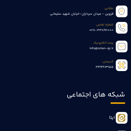
نشانی:
قزوین - میدان سرداران-خیابان شهید سلیمانی
شماره تماس:
028-33892000
پست الکترونیک:
info@ostan-qz.ir
کدپستی:
3414613155
شبکه های اجتماعی
ایتا