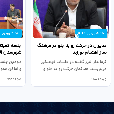
25 شهریور 1404
25 شهریور 1404
مدیران در حرکت رو به جلو در فرهنگ
جلسه کمیته
نماز اهتمام بورزند
شهرستان الب
فرماندار البرز گفت: در جلسات فرهنگی
دومین جلسه 
می‌بایست هدفمان حرکت رو به جلو و
و اماکن عمو
دستیابی...
۱۴۰۴ به...
122542
125808