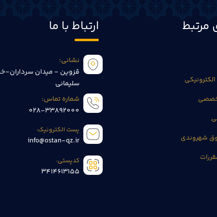
 مرتبط
ارتباط با ما
نشانی:
قزوین - میدان سرداران-خی
الکترونیکی
سلیمانی
تخصصی
شماره تماس:
028-33892000
ی
پست الکترونیک:
وق شهروندی
info@ostan-qz.ir
قررات
کدپستی:
3414613155