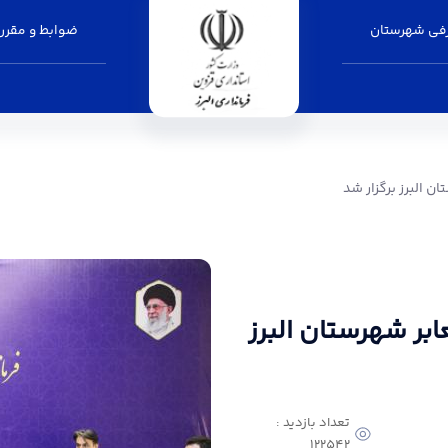
فی شهرستان
ضوابط و مقرر
ر شد - فرمانداری البرز
 البرز برگزار شد
ر شهرستان البرز
تعداد بازدید :
122542