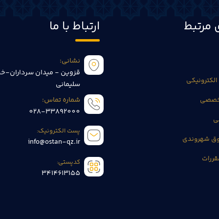
 مرتبط
ارتباط با ما
نشانی:
قزوین - میدان سرداران-خی
الکترونیکی
سلیمانی
تخصصی
شماره تماس:
028-33892000
ی
پست الکترونیک:
وق شهروندی
info@ostan-qz.ir
قررات
کدپستی:
3414613155