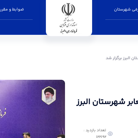
فی شهرستان
ضوابط و مقرر
ر شد - فرمانداری البرز
 البرز برگزار شد
ر شهرستان البرز
تعداد بازدید :
122192