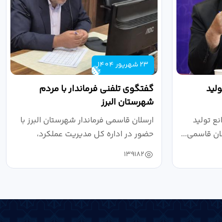
23 شهریور 1404
لید
گفتگوی تلفنی فرماندار با مردم
شهرستان البرز
ع تولید
ارسلان قاسمی فرماندار شهرستان البرز با
ان قاسمی...
حضور در اداره کل مدیریت عملکرد،
بازرسی...
139182