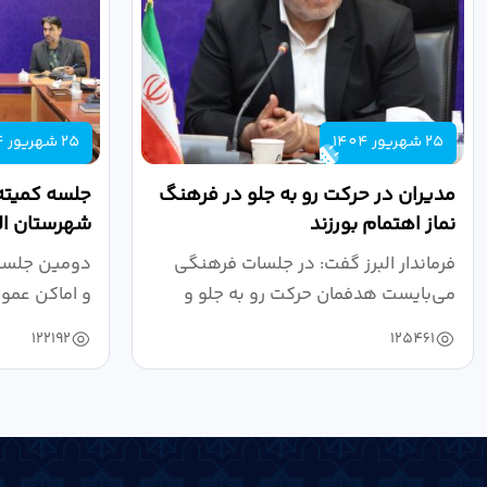
25 شهریور 1404
25 شهریور 1404
مدیران در حرکت رو به جلو در فرهنگ
جلسه کمیته
نماز اهتمام بورزند
شهرستان الب
فرماندار البرز گفت: در جلسات فرهنگی
دومین جلسه 
می‌بایست هدفمان حرکت رو به جلو و
و اماکن عمو
دستیابی...
۱۴۰۴ به...
122192
125461