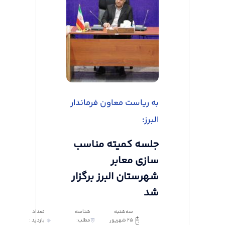
به ریاست معاون فرماندار
البرز؛
جلسه کمیته مناسب
سازی معابر
شهرستان البرز برگزار
شد
سه‌شنبه
شناسه
تعداد
25 شهریور
مطلب:
بازدید :