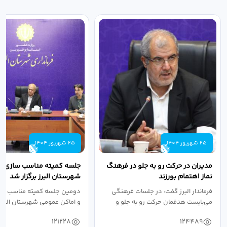
25 شهریور 1404
25 شهریور 1404
مدیران در حرکت رو به جلو در فرهنگ
جلسه کمیته مناسب سازی مع
نماز اهتمام بورزند
شهرستان البرز برگزار شد
فرماندار البرز گفت: در جلسات فرهنگی
دومین جلسه کمیته مناسب ساز
می‌بایست هدفمان حرکت رو به جلو و
و اماکن عمومی شهرستان البرز
دستیابی...
۱۴۰۴ به...
121228
124489