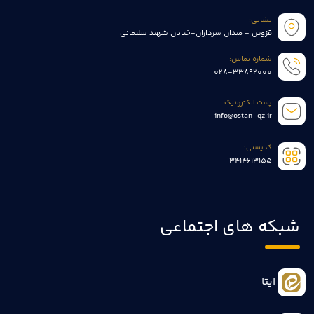
نشانی:
قزوین - میدان سرداران-خیابان شهید سلیمانی
شماره تماس:
028-33892000
پست الکترونیک:
info@ostan-qz.ir
کدپستی:
3414613155
شبکه های اجتماعی
ایتا