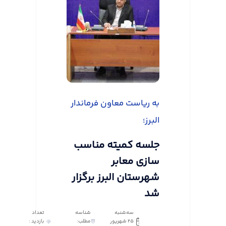
به ریاست معاون فرماندار
البرز؛
جلسه کمیته مناسب
سازی معابر
شهرستان البرز برگزار
شد
سه‌شنبه
شناسه
تعداد
25 شهریور
مطلب:
بازدید :