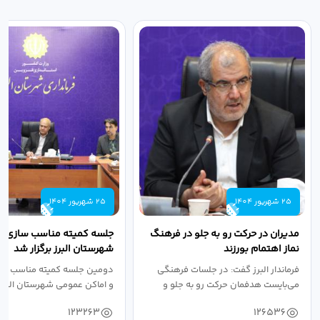
25 شهریور 1404
25 شهریور 1404
مدیران در حرکت رو به جلو در فرهنگ
جلسه کمیته مناسب سازی مع
نماز اهتمام بورزند
شهرستان البرز برگزار شد
فرماندار البرز گفت: در جلسات فرهنگی
دومین جلسه کمیته مناسب ساز
می‌بایست هدفمان حرکت رو به جلو و
و اماکن عمومی شهرستان البرز
دستیابی...
۱۴۰۴ به...
123263
126536