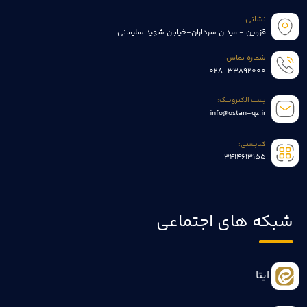
نشانی:
قزوین - میدان سرداران-خیابان شهید سلیمانی
شماره تماس:
028-33892000
پست الکترونیک:
info@ostan-qz.ir
کدپستی:
3414613155
شبکه های اجتماعی
ایتا