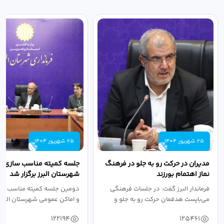
25 شهریور 1404
25 شهریور 1404
مدیران در حرکت رو به جلو در فرهنگ
جلسه کمیته مناسب سازی مع
نماز اهتمام بورزند
شهرستان البرز برگزار شد
فرماندار البرز گفت: در جلسات فرهنگی
دومین جلسه کمیته مناسب ساز
می‌بایست هدفمان حرکت رو به جلو و
و اماکن عمومی شهرستان البرز
دستیابی...
۱۴۰۴ به...
122194
125461