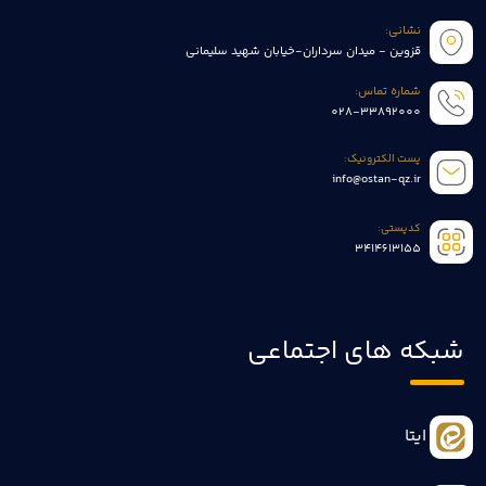
نشانی:
قزوین - میدان سرداران-خیابان شهید سلیمانی
شماره تماس:
028-33892000
پست الکترونیک:
info@ostan-qz.ir
کدپستی:
3414613155
شبکه های اجتماعی
ایتا