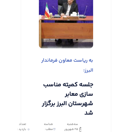
به ریاست معاون فرماندار
البرز؛
جلسه کمیته مناسب
سازی معابر
شهرستان البرز برگزار
شد
سه‌شنبه
شناسه
تعداد
25 شهریور
مطلب:
بازدید :