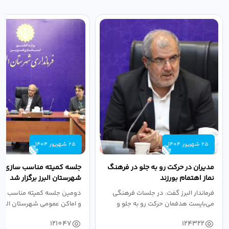
25 شهریور 1404
25 شهریور 1404
مدیران در حرکت رو به جلو در فرهنگ
جلسه کمیته مناسب سازی مع
نماز اهتمام بورزند
شهرستان البرز برگزار شد
فرماندار البرز گفت: در جلسات فرهنگی
دومین جلسه کمیته مناسب ساز
می‌بایست هدفمان حرکت رو به جلو و
و اماکن عمومی شهرستان البرز
دستیابی...
۱۴۰۴ به...
121047
124322