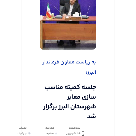
به ریاست معاون فرماندار
البرز؛
جلسه کمیته مناسب
سازی معابر
شهرستان البرز برگزار
شد
سه‌شنبه
شناسه
تعداد
25 شهریور
مطلب:
بازدید :