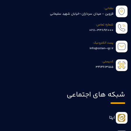
نشانی:
قزوین - میدان سرداران-خیابان شهید سلیمانی
شماره تماس:
028-33892000
پست الکترونیک:
info@ostan-qz.ir
کدپستی:
3414613155
شبکه های اجتماعی
ایتا