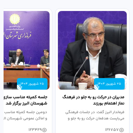
25 شهریور 1404
25 شهریور 1404
مدیران در حرکت رو به جلو در فرهنگ
جلسه کمیته مناسب سازی مع
نماز اهتمام بورزند
شهرستان البرز برگزار شد
فرماندار البرز گفت: در جلسات فرهنگی
دومین جلسه کمیته مناسب ساز
می‌بایست هدفمان حرکت رو به جلو و
و اماکن عمومی شهرستان البرز
دستیابی...
۱۴۰۴ به...
123429
126757