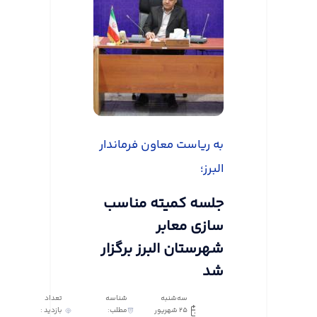
به ریاست معاون فرماندار
البرز؛
جلسه کمیته مناسب
سازی معابر
شهرستان البرز برگزار
شد
سه‌شنبه
شناسه
تعداد
25 شهریور
مطلب:
بازدید :