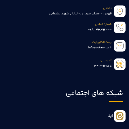
نشانی:
قزوین - میدان سرداران-خیابان شهید سلیمانی
شماره تماس:
028-33892000
پست الکترونیک:
info@ostan-qz.ir
کدپستی:
3414613155
شبکه های اجتماعی
ایتا