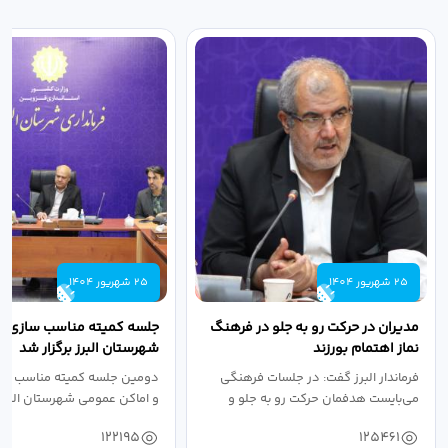
25 شهریور 1404
25 شهریور 1404
مدیران در حرکت رو به جلو در فرهنگ
جلسه کمیته مناسب سازی مع
نماز اهتمام بورزند
شهرستان البرز برگزار شد
فرماندار البرز گفت: در جلسات فرهنگی
دومین جلسه کمیته مناسب ساز
می‌بایست هدفمان حرکت رو به جلو و
و اماکن عمومی شهرستان البرز
دستیابی...
۱۴۰۴ به...
122195
125461