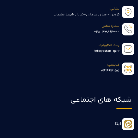
نشانی:
قزوین - میدان سرداران-خیابان شهید سلیمانی
شماره تماس:
028-33892000
پست الکترونیک:
info@ostan-qz.ir
کدپستی:
3414613155
شبکه های اجتماعی
ایتا