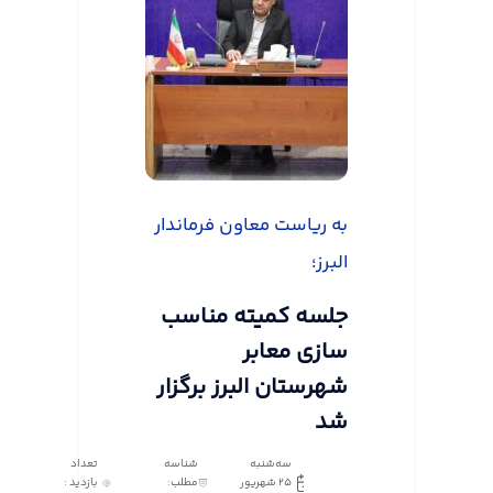
به ریاست معاون فرماندار
البرز؛
جلسه کمیته مناسب
سازی معابر
شهرستان البرز برگزار
شد
سه‌شنبه
شناسه
تعداد
25 شهریور
مطلب:
بازدید :