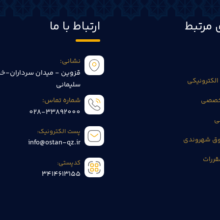
 مرتبط
ارتباط با ما
نشانی:
قزوین - میدان سرداران-خی
الکترونیکی
سلیمانی
تخصصی
شماره تماس:
028-33892000
ی
پست الکترونیک:
وق شهروندی
info@ostan-qz.ir
قررات
کدپستی:
3414613155