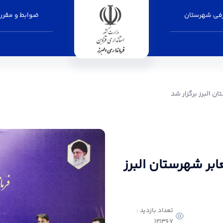
فی شهرستان
ضوابط و مقرر
ر شد - فرمانداری البرز
 البرز برگزار شد
ر شهرستان البرز
تعداد بازدید :
121367