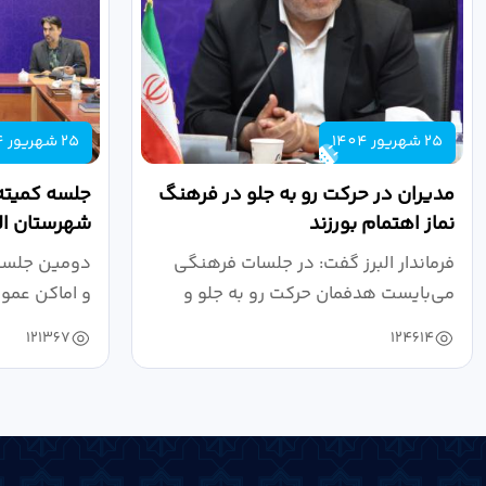
25 شهریور 1404
25 شهریور 1404
مدیران در حرکت رو به جلو در فرهنگ
جلسه کمیته
نماز اهتمام بورزند
شهرستان الب
فرماندار البرز گفت: در جلسات فرهنگی
دومین جلسه 
می‌بایست هدفمان حرکت رو به جلو و
و اماکن عمو
دستیابی...
۱۴۰۴ به...
121367
124614