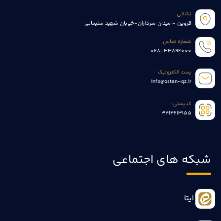
نشانی:
قزوین - میدان سرداران-خیابان شهید سلیمانی
شماره تماس:
028-33892000
پست الکترونیک:
info@ostan-qz.ir
کدپستی:
3414613155
شبکه های اجتماعی
ایتا