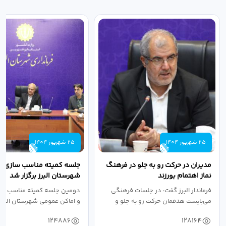
25 شهریور 1404
25 شهریور 1404
مدیران در حرکت رو به جلو در فرهنگ
جلسه کمیته مناسب سازی مع
نماز اهتمام بورزند
شهرستان البرز برگزار شد
فرماندار البرز گفت: در جلسات فرهنگی
دومین جلسه کمیته مناسب ساز
می‌بایست هدفمان حرکت رو به جلو و
و اماکن عمومی شهرستان البرز
دستیابی...
۱۴۰۴ به...
124886
128164