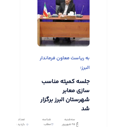
به ریاست معاون فرماندار
البرز؛
جلسه کمیته مناسب
سازی معابر
شهرستان البرز برگزار
شد
سه‌شنبه
شناسه
تعداد
25 شهریور
مطلب:
بازدید :