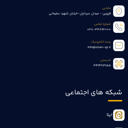
نشانی:
قزوین - میدان سرداران-خیابان شهید سلیمانی
شماره تماس:
028-33892000
پست الکترونیک:
info@ostan-qz.ir
کدپستی:
3414613155
شبکه های اجتماعی
ایتا