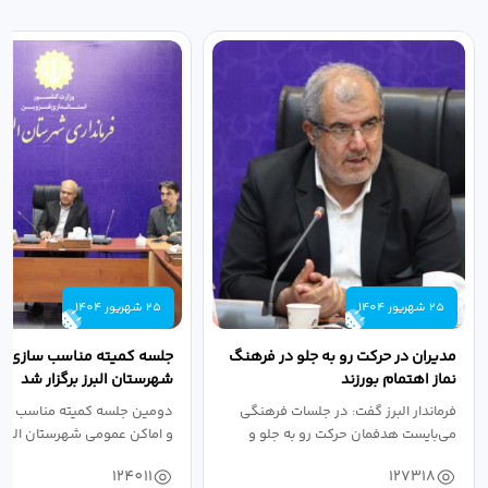
25 شهریور 1404
25 شهریور 1404
مدیران در حرکت رو به جلو در فرهنگ
جلسه کمیته مناسب سازی مع
نماز اهتمام بورزند
شهرستان البرز برگزار شد
فرماندار البرز گفت: در جلسات فرهنگی
دومین جلسه کمیته مناسب ساز
می‌بایست هدفمان حرکت رو به جلو و
و اماکن عمومی شهرستان البرز
دستیابی...
۱۴۰۴ به...
124011
127318