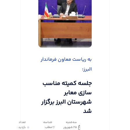
به ریاست معاون فرماندار
البرز؛
جلسه کمیته مناسب
سازی معابر
شهرستان البرز برگزار
شد
سه‌شنبه
شناسه
تعداد
25 شهریور
مطلب:
بازدید :