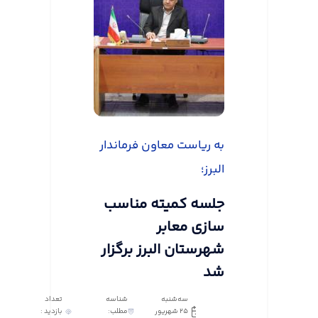
به ریاست معاون فرماندار
البرز؛
جلسه کمیته مناسب
سازی معابر
شهرستان البرز برگزار
شد
سه‌شنبه
شناسه
تعداد
25 شهریور
مطلب:
بازدید :