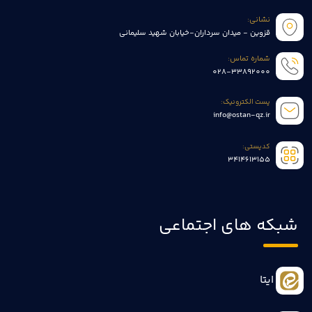
نشانی:
قزوین - میدان سرداران-خیابان شهید سلیمانی
شماره تماس:
028-33892000
پست الکترونیک:
info@ostan-qz.ir
کدپستی:
3414613155
شبکه های اجتماعی
ایتا