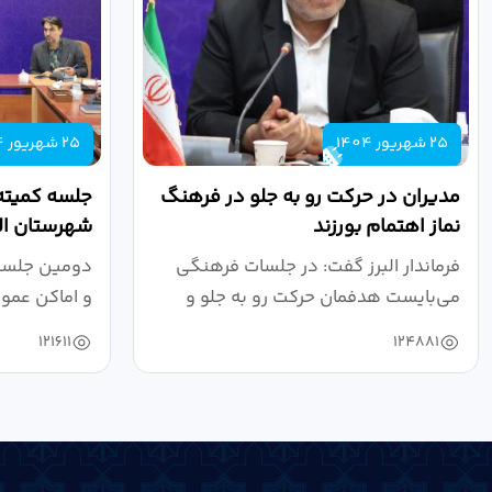
25 شهریور 1404
25 شهریور 1404
مدیران در حرکت رو به جلو در فرهنگ
جلسه کمیته
نماز اهتمام بورزند
شهرستان الب
فرماندار البرز گفت: در جلسات فرهنگی
دومین جلسه 
می‌بایست هدفمان حرکت رو به جلو و
و اماکن عمو
دستیابی...
۱۴۰۴ به...
121611
124881