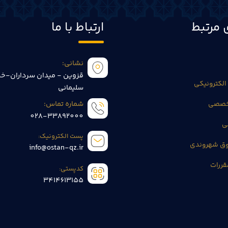
 مرتبط
ارتباط با ما
نشانی:
قزوین - میدان سرداران-خی
الکترونیکی
سلیمانی
تخصصی
شماره تماس:
028-33892000
ی
پست الکترونیک:
وق شهروندی
info@ostan-qz.ir
قررات
کدپستی:
3414613155