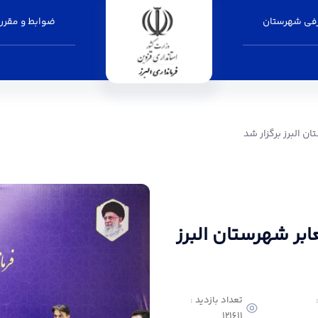
فی شهرستان
ضوابط و مقرر
ر شد - فرمانداری البرز
 البرز برگزار شد
ر شهرستان البرز
تعداد بازدید :
121611