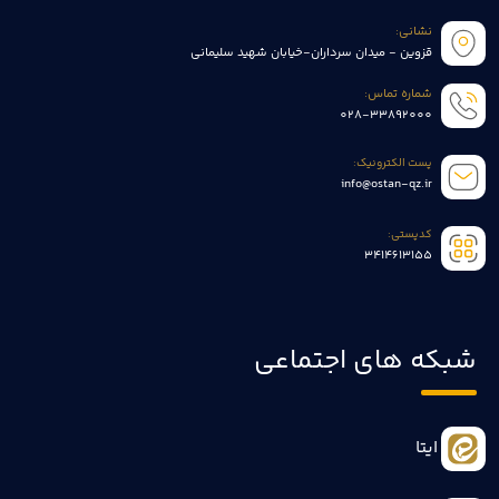
نشانی:
قزوین - میدان سرداران-خیابان شهید سلیمانی
شماره تماس:
028-33892000
پست الکترونیک:
info@ostan-qz.ir
کدپستی:
3414613155
شبکه های اجتماعی
ایتا