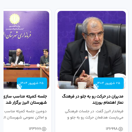
25 شهریور 1404
25 شهریور 1404
مدیران در حرکت رو به جلو در فرهنگ
جلسه کمیته مناسب سازی مع
نماز اهتمام بورزند
شهرستان البرز برگزار شد
فرماندار البرز گفت: در جلسات فرهنگی
دومین جلسه کمیته مناسب ساز
می‌بایست هدفمان حرکت رو به جلو و
و اماکن عمومی شهرستان البرز
دستیابی...
۱۴۰۴ به...
123666
126998