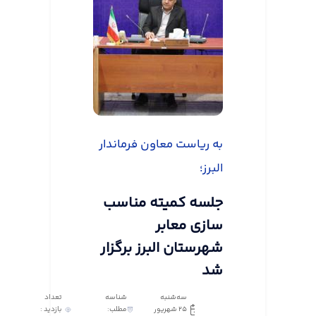
به ریاست معاون فرماندار
البرز؛
جلسه کمیته مناسب
سازی معابر
شهرستان البرز برگزار
شد
سه‌شنبه
شناسه
تعداد
25 شهریور
مطلب:
بازدید :