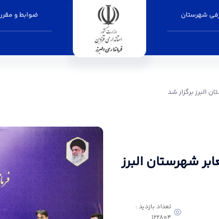
فی شهرستان
ضوابط و مقرر
ر شد - فرمانداری البرز
 البرز برگزار شد
ر شهرستان البرز
تعداد بازدید :
122804