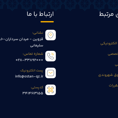
 مرتبط
ارتباط با ما
نشانی:
قزوین - میدان سرداران-خی
الکترونیکی
سلیمانی
تخصصی
شماره تماس:
028-33892000
ی
پست الکترونیک:
وق شهروندی
info@ostan-qz.ir
قررات
کدپستی:
3414613155