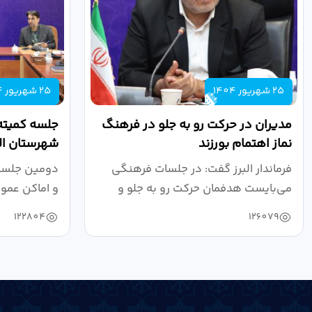
25 شهریور 1404
25 شهریور 1404
مدیران در حرکت رو به جلو در فرهنگ
جلسه کمیته
نماز اهتمام بورزند
شهرستان الب
فرماندار البرز گفت: در جلسات فرهنگی
دومین جلسه 
می‌بایست هدفمان حرکت رو به جلو و
و اماکن عمو
دستیابی...
۱۴۰۴ به...
122804
126079