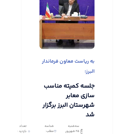
به ریاست معاون فرماندار
البرز؛
جلسه کمیته مناسب
سازی معابر
شهرستان البرز برگزار
شد
سه‌شنبه
شناسه
تعداد
25 شهریور
مطلب:
بازدید :