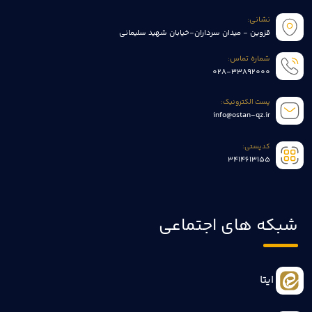
نشانی:
قزوین - میدان سرداران-خیابان شهید سلیمانی
شماره تماس:
028-33892000
پست الکترونیک:
info@ostan-qz.ir
کدپستی:
3414613155
شبکه های اجتماعی
ایتا