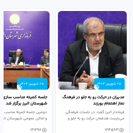
25 شهریور 1404
25 شهریور 1404
مدیران در حرکت رو به جلو در فرهنگ
جلسه کمیته مناسب سازی مع
نماز اهتمام بورزند
شهرستان البرز برگزار شد
فرماندار البرز گفت: در جلسات فرهنگی
دومین جلسه کمیته مناسب ساز
می‌بایست هدفمان حرکت رو به جلو و
و اماکن عمومی شهرستان البرز
دستیابی...
۱۴۰۴ به...
121298
124563