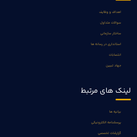
اهداف و وظایف
سوالات متداول
ساختار سازمانی
استانداری در رسانه ها
انتصابات
جهاد تبیین
لینک های مرتبط
بیانیه ها
پرسشنامه الکترونیکی
گزارشات تخصصی