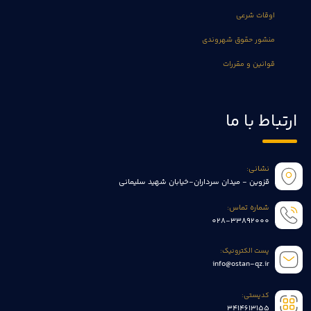
اوقات شرعی
منشور حقوق شهروندی
قوانین و مقررات
ارتباط با ما
نشانی:
قزوین - میدان سرداران-خیابان شهید سلیمانی
شماره تماس:
028-33892000
پست الکترونیک:
info@ostan-qz.ir
کدپستی:
3414613155