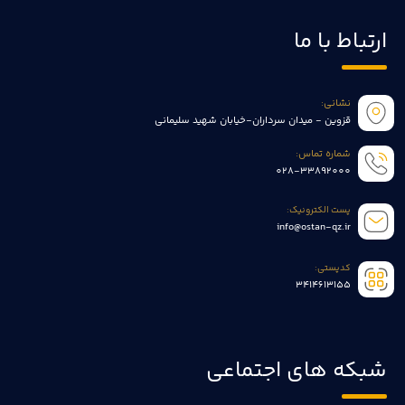
ارتباط با ما
نشانی:
قزوین - میدان سرداران-خیابان شهید سلیمانی
شماره تماس:
028-33892000
پست الکترونیک:
info@ostan-qz.ir
کدپستی:
3414613155
شبکه های اجتماعی