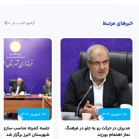
خبر‌های مرتبط
آرشیو اخبـــــــــــار
25 شهریور 1404
25 شهریور 1404
مدیران در حرکت رو به جلو در فرهنگ
جلسه کمیته مناسب سازی مع
نماز اهتمام بورزند
شهرستان البرز برگزار شد