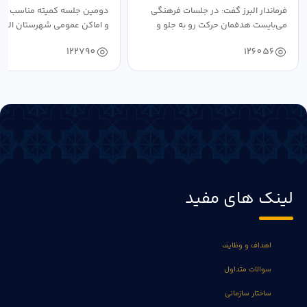
فرماندار البرز گفت: در جلسات فرهنگی
دومین جلسه کمیته مناسب ساز
می‌بایست هدفمان حرکت رو به جلو و
و اماکن عمومی شهرستان البرز
دستیابی...
۱۴۰۴ به...
122790
126056
لینک های مفید
اهداف و وظایف
سوالات متداول
ساختار سازمانی