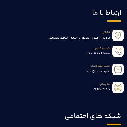
ارتباط با ما
نشانی:
قزوین - میدان سرداران-خیابان شهید سلیمانی
شماره تماس:
028-33892000
پست الکترونیک:
info@ostan-qz.ir
کدپستی:
3414613155
شبکه های اجتماعی