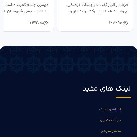
فرماندار البرز گفت: در جلسات فرهنگی
دومین جلسه کمیته مناسب ساز
می‌بایست هدفمان حرکت رو به جلو و
و اماکن عمومی شهرستان البرز
دستیابی...
۱۴۰۴ به...
123975
127290
لینک های مفید
اهداف و وظایف
سوالات متداول
ساختار سازمانی