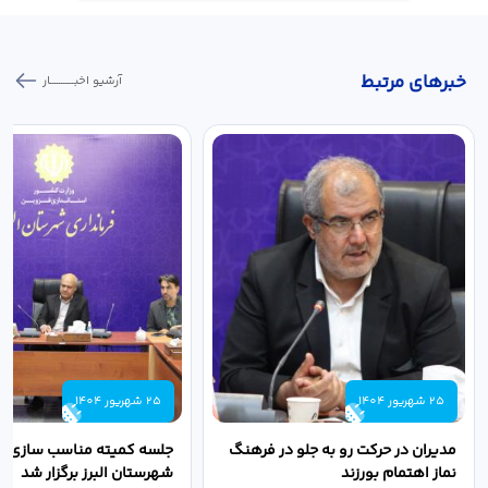
خبر‌های مرتبط
آرشیو اخبـــــــــــار
25 شهریور 1404
25 شهریور 1404
مدیران در حرکت رو به جلو در فرهنگ
جلسه کمیته مناسب سازی مع
نماز اهتمام بورزند
شهرستان البرز برگزار شد