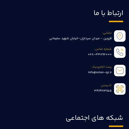
ارتباط با ما
نشانی:
قزوین - میدان سرداران-خیابان شهید سلیمانی
شماره تماس:
028-33892000
پست الکترونیک:
info@ostan-qz.ir
کدپستی:
3414613155
شبکه های اجتماعی