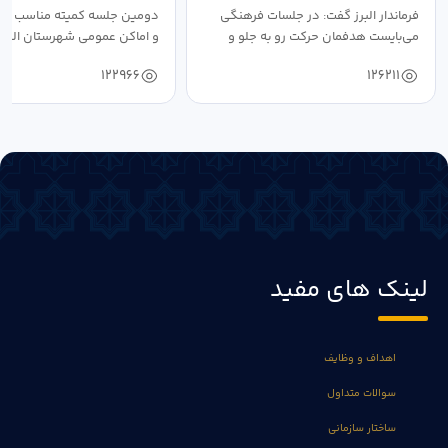
فرماندار البرز گفت: در جلسات فرهنگی
دومین جلسه کمیته مناسب ساز
می‌بایست هدفمان حرکت رو به جلو و
و اماکن عمومی شهرستان البرز
دستیابی...
۱۴۰۴ به...
122966
126211
لینک های مفید
اهداف و وظایف
سوالات متداول
ساختار سازمانی