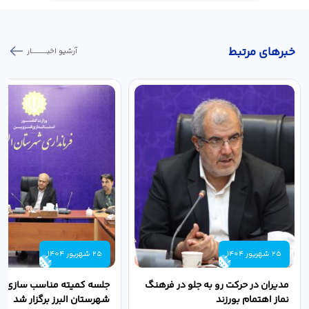
خبر‌های مرتبط
آرشیو اخبـــــــــــار
25 شهریور 1404
25 شهریور 1404
مدیران در حرکت رو به جلو در فرهنگ
جلسه کمیته مناسب سازی مع
نماز اهتمام بورزند
شهرستان البرز برگزار شد