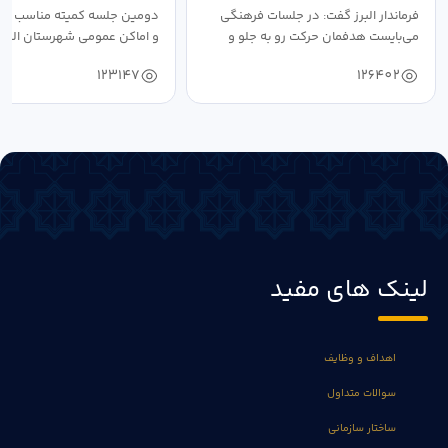
فرماندار البرز گفت: در جلسات فرهنگی
دومین جلسه کمیته مناسب ساز
می‌بایست هدفمان حرکت رو به جلو و
و اماکن عمومی شهرستان البرز
دستیابی...
۱۴۰۴ به...
123147
126402
لینک های مفید
اهداف و وظایف
سوالات متداول
ساختار سازمانی