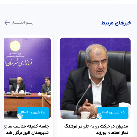
خبر‌های مرتبط
آرشیو اخبـــــــــــار
25 شهریور 1404
25 شهریور 1404
مدیران در حرکت رو به جلو در فرهنگ
جلسه کمیته مناسب سازی مع
نماز اهتمام بورزند
شهرستان البرز برگزار شد