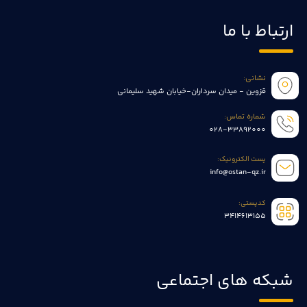
ارتباط با ما
نشانی:
قزوین - میدان سرداران-خیابان شهید سلیمانی
شماره تماس:
028-33892000
پست الکترونیک:
info@ostan-qz.ir
کدپستی:
3414613155
شبکه های اجتماعی