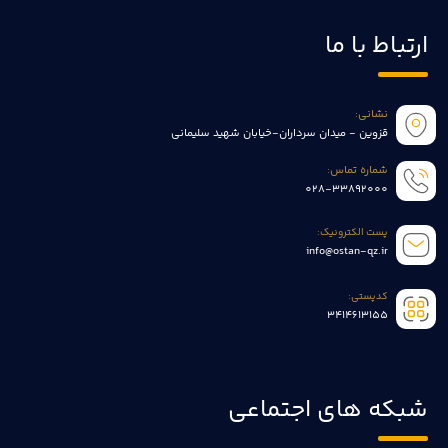
ارتباط با ما
نشانی:
قزوین - میدان سرداران-خیابان شهید سلیمانی
شماره تماس:
028-33892000
پست الکترونیک:
info@ostan-qz.ir
کدپستی:
3414613155
شبکه های اجتماعی