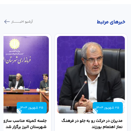
خبر‌های مرتبط
آرشیو اخبـــــــــــار
25 شهریور 1404
25 شهریور 1404
مدیران در حرکت رو به جلو در فرهنگ
جلسه کمیته مناسب سازی مع
نماز اهتمام بورزند
شهرستان البرز برگزار شد