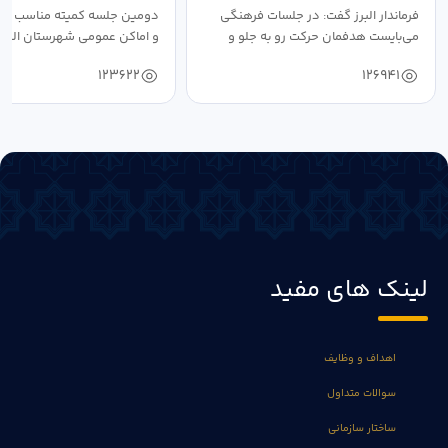
فرماندار البرز گفت: در جلسات فرهنگی
دومین جلسه کمیته مناسب ساز
می‌بایست هدفمان حرکت رو به جلو و
و اماکن عمومی شهرستان البرز
دستیابی...
۱۴۰۴ به...
123622
126941
لینک های مفید
اهداف و وظایف
سوالات متداول
ساختار سازمانی