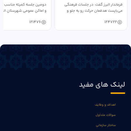
فرماندار البرز گفت: در جلسات فرهنگی
دومین جلسه کمیته مناسب ساز
می‌بایست هدفمان حرکت رو به جلو و
و اماکن عمومی شهرستان البرز
دستیابی...
۱۴۰۴ به...
121476
124722
لینک های مفید
اهداف و وظایف
سوالات متداول
ساختار سازمانی