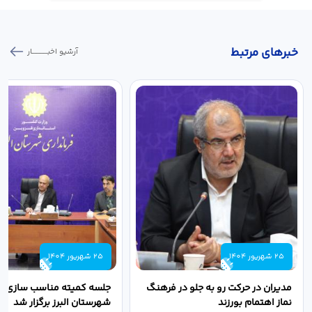
خبر‌های مرتبط
آرشیو اخبـــــــــــار
25 شهریور 1404
25 شهریور 1404
مدیران در حرکت رو به جلو در فرهنگ
جلسه کمیته مناسب سازی مع
نماز اهتمام بورزند
شهرستان البرز برگزار شد