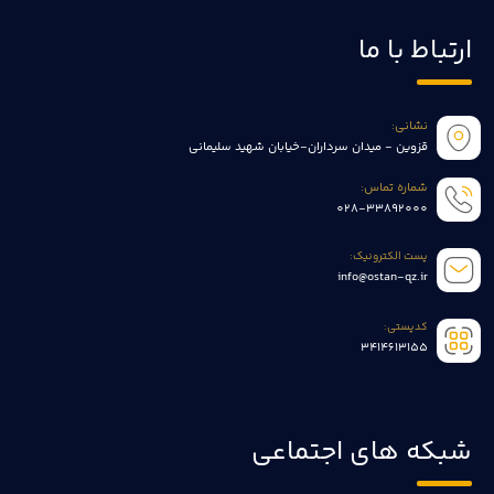
ارتباط با ما
نشانی:
قزوین - میدان سرداران-خیابان شهید سلیمانی
شماره تماس:
028-33892000
پست الکترونیک:
info@ostan-qz.ir
کدپستی:
3414613155
شبکه های اجتماعی