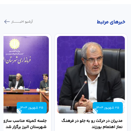
خبر‌های مرتبط
آرشیو اخبـــــــــــار
25 شهریور 1404
25 شهریور 1404
مدیران در حرکت رو به جلو در فرهنگ
جلسه کمیته مناسب سازی مع
نماز اهتمام بورزند
شهرستان البرز برگزار شد