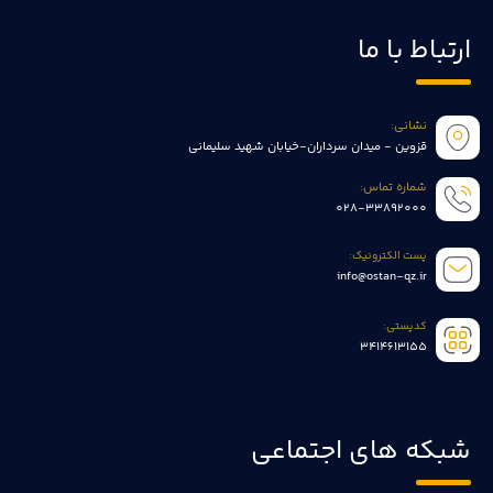
ارتباط با ما
نشانی:
قزوین - میدان سرداران-خیابان شهید سلیمانی
شماره تماس:
028-33892000
پست الکترونیک:
info@ostan-qz.ir
کدپستی:
3414613155
شبکه های اجتماعی