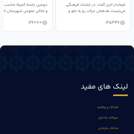
فرماندار البرز گفت: در جلسات فرهنگی
دومین جلسه کمیته مناسب ساز
می‌بایست هدفمان حرکت رو به جلو و
و اماکن عمومی شهرستان البرز
دستیابی...
۱۴۰۴ به...
122070
125346
لینک های مفید
اهداف و وظایف
سوالات متداول
ساختار سازمانی