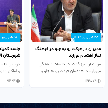
25 شهریور 1404
25 شهریور 1404
مدیران در حرکت رو به جلو در فرهنگ
جلسه کمیته
نماز اهتمام بورزند
شهرستان الب
فرماندار البرز گفت: در جلسات فرهنگی
دومین جلسه 
می‌بایست هدفمان حرکت رو به جلو و
و اماکن عمو
دستیابی...
۱۴۰۴ به...
121323
124579