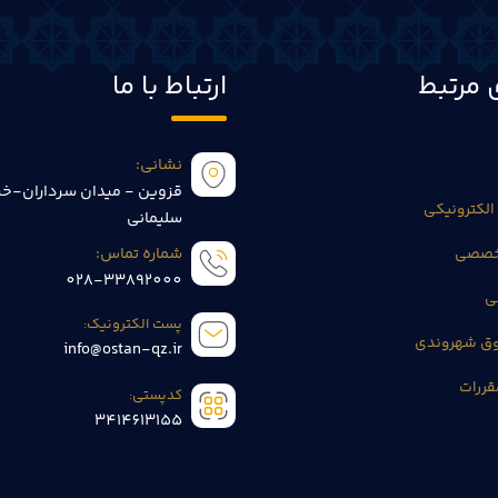
 مرتبط
ارتباط با ما
نشانی:
قزوین - میدان سرداران-خی
الکترونیکی
سلیمانی
تخصصی
شماره تماس:
028-33892000
ی
پست الکترونیک:
وق شهروندی
info@ostan-qz.ir
قررات
کدپستی:
3414613155